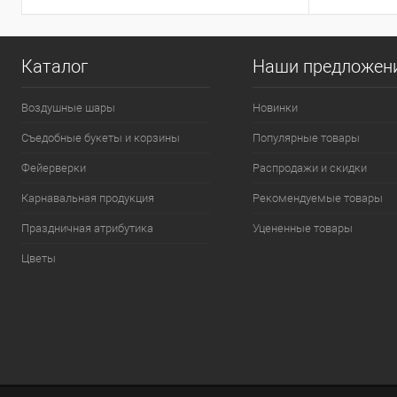
Каталог
Наши предложен
Воздушные шары
Новинки
Съедобные букеты и корзины
Популярные товары
Фейерверки
Распродажи и скидки
Карнавальная продукция
Рекомендуемые товары
Праздничная атрибутика
Уцененные товары
Цветы