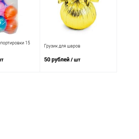
спортировки 15
Грузик для шаров
50 рублей
шт
/ шт
корзину
В корзину
ик
Сравнение
Купить в 1 клик
Сравнение
Под заказ
В избранное
Под заказ