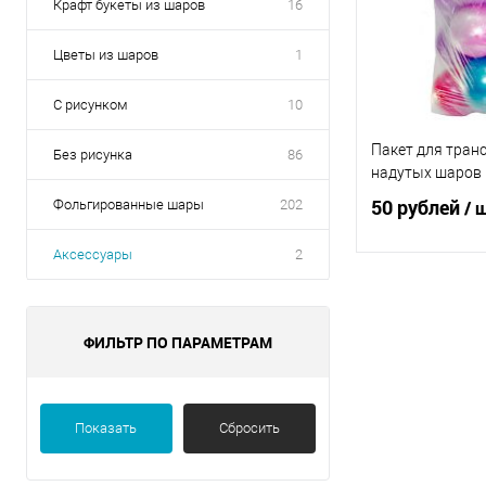
Крафт букеты из шаров
16
Цветы из шаров
1
С рисунком
10
Пакет для тран
Без рисунка
86
надутых шаров
50 рублей
Фольгированные шары
202
/ 
Аксессуары
2
В 
ФИЛЬТР ПО ПАРАМЕТРАМ
Купить в 1 кл
В избранное
Показать
Сбросить