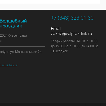
+7 (343) 323-01-30
Email:
zakaz@volprazdnik.ru
 2024 © Все права
ы.
График работы Пн.-Пт. с 10:00
до 19:00 Сб. с 10:00 до 14:00 Вс.
- выходной
инбург, ул. Монтажников 24,
ть на карте