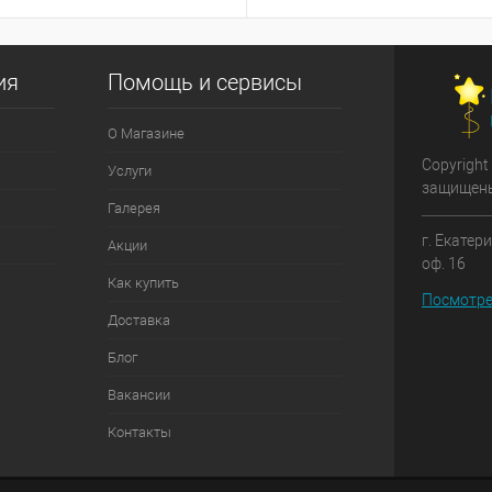
ия
Помощь и сервисы
О Магазине
Copyright
Услуги
защищен
Галерея
г. Екатер
Акции
оф. 16
Как купить
Посмотре
Доставка
Блог
Вакансии
Контакты