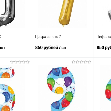
0
Цифра золото 7
Цифра с
850 рублей
850 ру
 шт
/ шт
корзину
В корзину
ик
Сравнение
Купить в 1 клик
Сравнение
Купит
Под заказ
В избранное
Под заказ
В изб