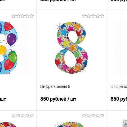
корзину
В корзину
ик
Сравнение
Купить в 1 клик
Сравнение
Купит
Под заказ
В избранное
Под заказ
В изб
Цифра звезды 8
Цифра з
850 рублей
850 ру
 шт
/ шт
корзину
В корзину