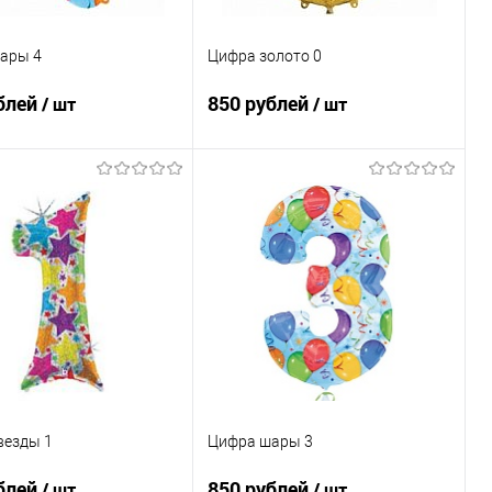
ары 4
Цифра золото 0
блей
850 рублей
/ шт
/ шт
В корзину
В корзину
ь в 1 клик
Сравнение
Купить в 1 клик
Сравнение
ранное
Под заказ
В избранное
Под заказ
везды 1
Цифра шары 3
блей
850 рублей
/ шт
/ шт