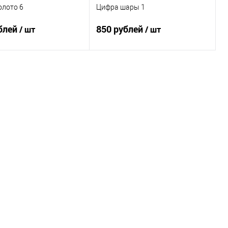
олото 6
Цифра шары 1
блей
850 рублей
/ шт
/ шт
В корзину
В корзину
ь в 1 клик
Сравнение
Купить в 1 клик
Сравнение
ранное
Под заказ
В избранное
Под заказ