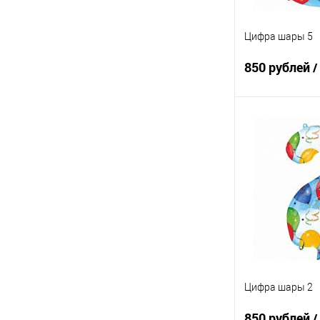
Цифра шары 5
850 рублей
/
В 
Купить в 1 кл
В избранное
Цифра шары 2
850 рублей
/