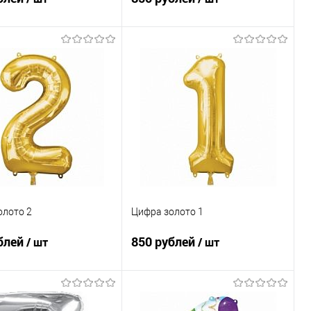
В корзину
В корзину
ь в 1 клик
Сравнение
Купить в 1 клик
Сравнение
ранное
Под заказ
В избранное
Под заказ
олото 2
Цифра золото 1
блей
850 рублей
/ шт
/ шт
В корзину
В корзину