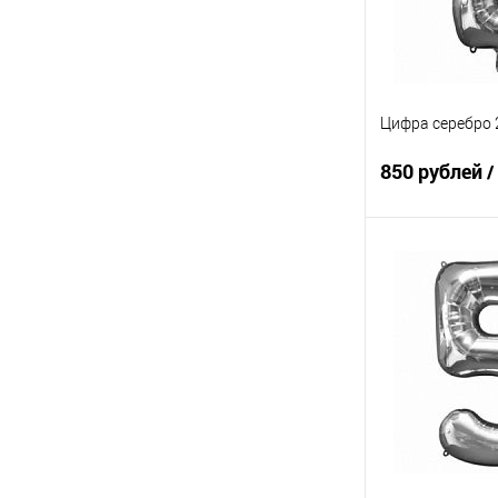
Цифра серебро 
850 рублей
/
В 
Купить в 1 кл
В избранное