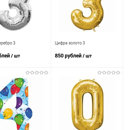
еребро 3
Цифра золото 3
блей
850 рублей
/ шт
/ шт
В корзину
В корзину
ь в 1 клик
Сравнение
Купить в 1 клик
Сравнение
ранное
Под заказ
В избранное
Под заказ