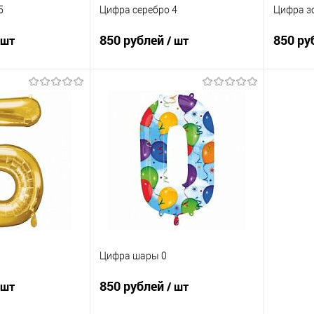
5
Цифра серебро 4
Цифра з
850 рублей
850 ру
 шт
/ шт
корзину
В корзину
ик
Сравнение
Купить в 1 клик
Сравнение
Купит
Под заказ
В избранное
Под заказ
В изб
Цифра шары 0
850 рублей
 шт
/ шт