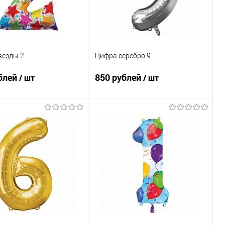
везды 2
Цифра серебро 9
блей
850 рублей
/ шт
/ шт
В корзину
В корзину
ь в 1 клик
Сравнение
Купить в 1 клик
Сравнение
ранное
Под заказ
В избранное
Под заказ