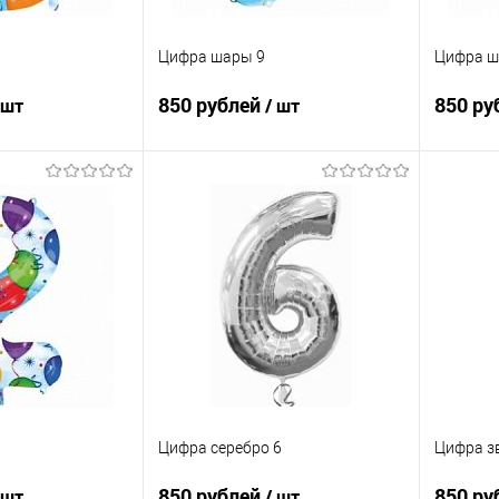
Цифра шары 9
Цифра ш
850 рублей
850 ру
 шт
/ шт
корзину
В корзину
ик
Сравнение
Купить в 1 клик
Сравнение
Купит
Под заказ
В избранное
Под заказ
В изб
Цифра серебро 6
Цифра з
850 рублей
850 ру
 шт
/ шт