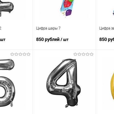
2
Цифра шары 7
Цифра з
850 рублей
850 ру
 шт
/ шт
корзину
В корзину
ик
Сравнение
Купить в 1 клик
Сравнение
Купит
Под заказ
В избранное
Под заказ
В изб