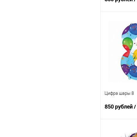
В 
Купить в 1 кл
В избранное
Цифра шары 8
850 рублей
/
В 