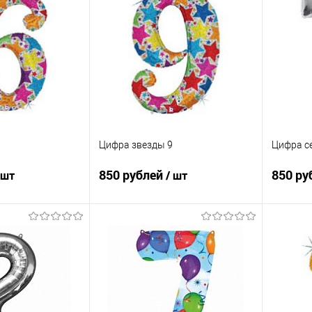
ик
Сравнение
Купить в 1 клик
Сравнение
Купит
Под заказ
В избранное
Под заказ
В изб
Цифра звезды 9
Цифра с
850 рублей
850 ру
 шт
/ шт
корзину
В корзину
ик
Сравнение
Купить в 1 клик
Сравнение
Купит
Под заказ
В избранное
Под заказ
В изб