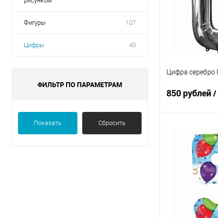
рисунком
Фигуры
107
Цифры
40
Цифра серебро 
ФИЛЬТР ПО ПАРАМЕТРАМ
850 рублей
/
Показать
Сбросить
В 
Купить в 1 кл
В избранное