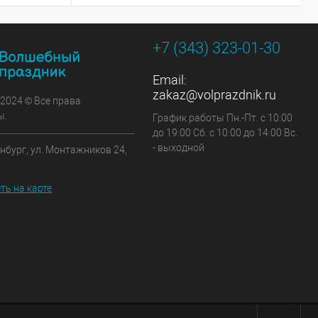
+7 (343) 323-01-30
Email:
zakaz@volprazdnik.ru
 2024 © Все права
ы.
График работы Пн.-Пт. с 10:00
до 19:00 Сб. с 10:00 до 14:00 Вс.
- выходной
инбург, ул. Монтажников 24,
ть на карте