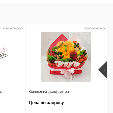
ь в 1 клик
Сравнение
ранное
Под заказ
к.
Конверт из сухофруктов
Ф
Цена по запросу
Ц