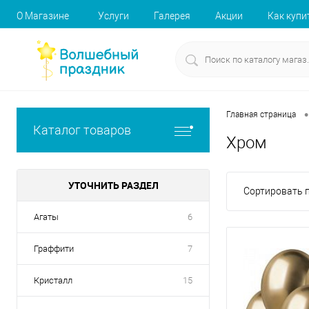
О Магазине
Услуги
Галерея
Акции
Как купи
•
Главная страница
Каталог товаров
Хром
УТОЧНИТЬ РАЗДЕЛ
Сортировать п
Агаты
6
Граффити
7
Кристалл
15