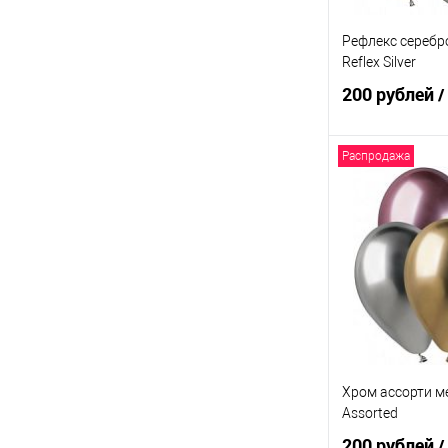
Рефлекс серебр
Reflex Silver
200 рублей
/
Распродажа
В 
Купить в 1 кл
В избранное
Хром ассорти м
Assorted
200 рублей
/