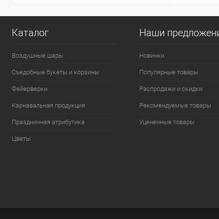
Каталог
Наши предложен
Воздушные шары
Новинки
Съедобные букеты и корзины
Популярные товары
Фейерверки
Распродажи и скидки
Карнавальная продукция
Рекомендуемые товары
Праздничная атрибутика
Уцененные товары
Цветы