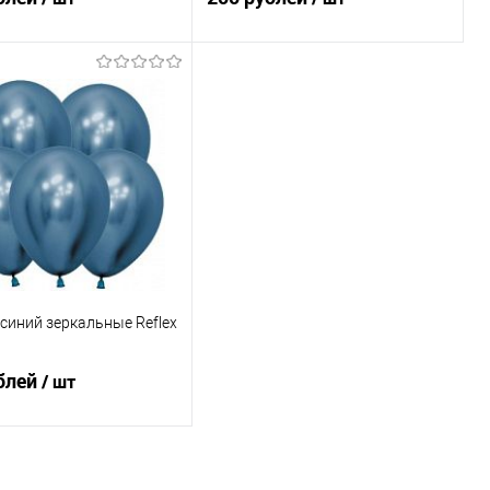
В корзину
В корзину
ь в 1 клик
Сравнение
Купить в 1 клик
Сравнение
ранное
Под заказ
В избранное
Под заказ
синий зеркальные Reflex
блей
/ шт
В корзину