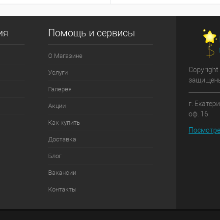
ия
Помощь и сервисы
О Магазине
Copyright
Услуги
защищен
Галерея
г. Екатер
Акции
оф. 16
Как купить
Посмотре
Доставка
Блог
Вакансии
Контакты