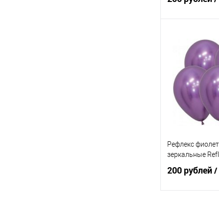
В 
Купить в 1 кл
В избранное
Рефлекс фиоле
зеркальные Refle
200 рублей
/
В 