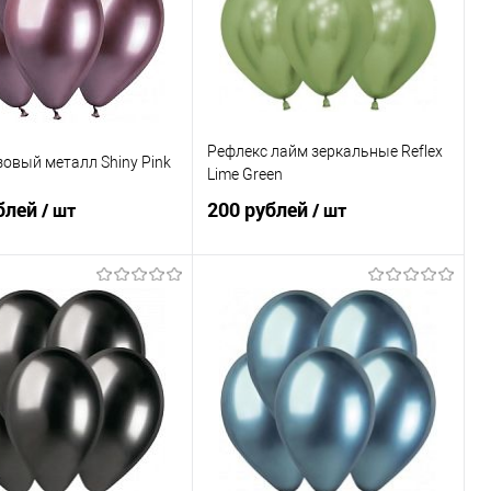
Рефлекс лайм зеркальные Reflex
овый металл Shiny Pink
Lime Green
блей
200 рублей
/ шт
/ шт
В корзину
В корзину
ь в 1 клик
Сравнение
Купить в 1 клик
Сравнение
ранное
Под заказ
В избранное
Под заказ