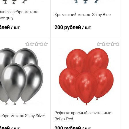
мное серебро металл
Хром синий металл Shiny Blue
ace grey
блей
200 рублей
/ шт
/ шт
В корзину
В корзину
ь в 1 клик
Сравнение
Купить в 1 клик
Сравнение
ранное
Под заказ
В избранное
Под заказ
Рефлекс красный зеркальные
ебро металл Shiny Silver
Reflex Red
блей
200 рублей
/ шт
/ шт