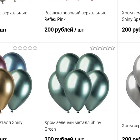
о зеркальные
Рефлекс розовый зеркальные
Хром те
Reflex Pink
Shiny Sp
200 рублей
200 ру
 шт
/ шт
корзину
В корзину
ик
Сравнение
Купить в 1 клик
Сравнение
Купит
Под заказ
В избранное
Под заказ
В изб
еталл Shiny
Хром зеленый металл Shiny
Хром сер
Green
200 рублей
200 ру
 шт
/ шт