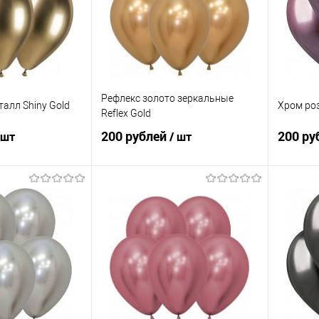
Рефлекс золото зеркальные
алл Shiny Gold
Хром роз
Reflex Gold
200 рублей
200 ру
 шт
/ шт
корзину
В корзину
ик
Сравнение
Купить в 1 клик
Сравнение
Купит
Под заказ
В избранное
Под заказ
В изб