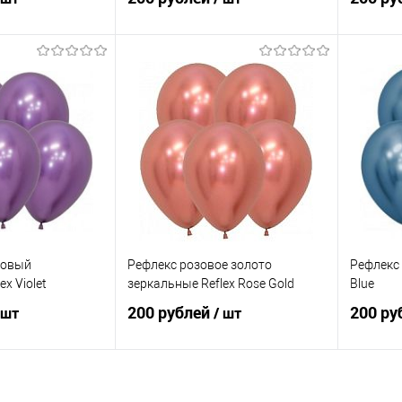
корзину
В корзину
ик
Сравнение
Купить в 1 клик
Сравнение
Купит
Под заказ
В избранное
Под заказ
В изб
товый
Рефлекс розовое золото
Рефлекс 
x Violet
зеркальные Reflex Rose Gold
Blue
200 рублей
200 ру
 шт
/ шт
корзину
В корзину