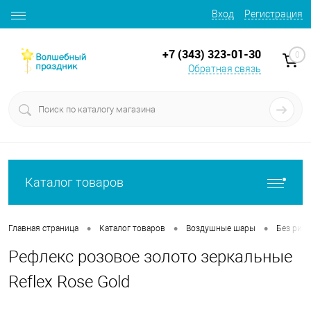
Вход
Регистрация
+7 (343) 323-01-30
0
Обратная связь
Каталог товаров
•
•
•
Главная страница
Каталог товаров
Воздушные шары
Без рису
Рефлекс розовое золото зеркальные
Reflex Rose Gold