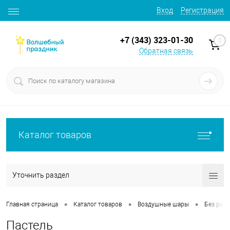
Вход
Регистрация
+7 (343) 323-01-30
0
Обратная связь
Каталог товаров
Уточнить раздел
•
•
•
Главная страница
Каталог товаров
Воздушные шары
Без рису
Пастель