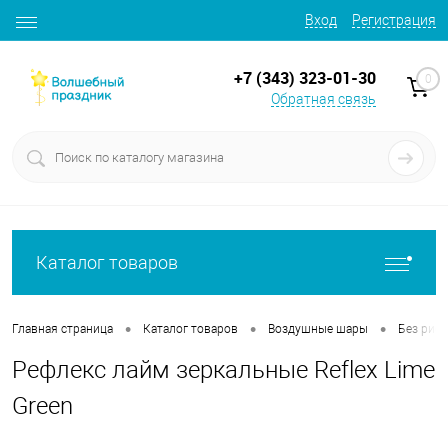
Вход
Регистрация
+7 (343) 323-01-30
0
Обратная связь
Каталог товаров
•
•
•
Главная страница
Каталог товаров
Воздушные шары
Без рису
Рефлекс лайм зеркальные Reflex Lime
Green