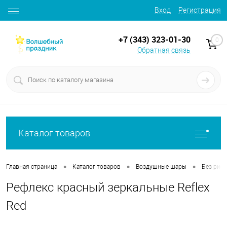
Вход
Регистрация
+7 (343) 323-01-30
0
Обратная связь
Каталог товаров
•
•
•
Главная страница
Каталог товаров
Воздушные шары
Без рису
Рефлекс красный зеркальные Reflex
Red