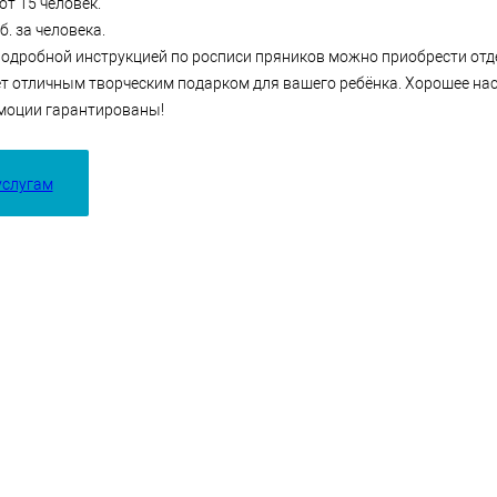
от 15 человек.
б. за человека.
 подробной инструкцией по росписи пряников можно приобрести отд
ет отличным творческим подарком для вашего ребёнка. Хорошее на
моции гарантированы!
услугам