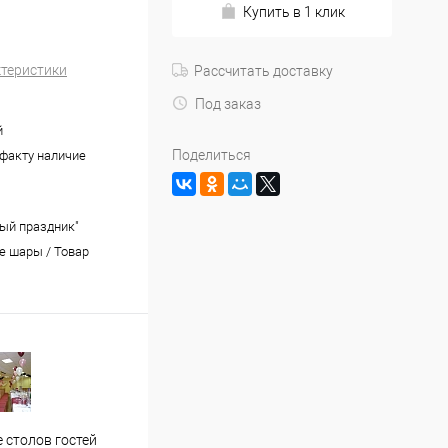
Купить в 1 клик
ктеристики
Рассчитать доставку
Под заказ
й
Поделиться
 факту наличие
ый праздник"
 шары / Товар
Застолье молодожен
Офор
 столов гостей