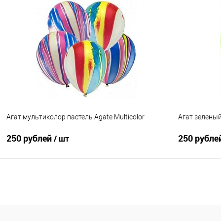
В корзину
Купить в 1 клик
Сравнение
Купить в 1
В избранное
Под заказ
В избранно
Агат мультиколор пастель Agate Multicolor
Агат зеленый
250 рублей
250 рубле
/ шт
В корзину
Купить в 1 клик
Сравнение
Купить в 1