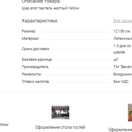
Описание товара:
Шар агат пастель желтый Yellow
Характеристики:
Все хара
Размер
12"/30 см
Материал
Латексны
1-3 дня по
Сроки доставок
шаров
Базовая единица
шт
Производитель
ТМ "Весёл
Реквизиты
Воздушные
Ставки налогов
Без НДС
зоны
Оформление стола гостей
Оформление