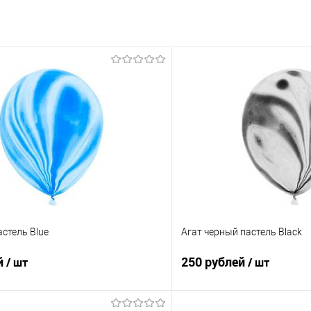
астель Blue
Агат черный пастель Black
й
250 рублей
/ шт
/ шт