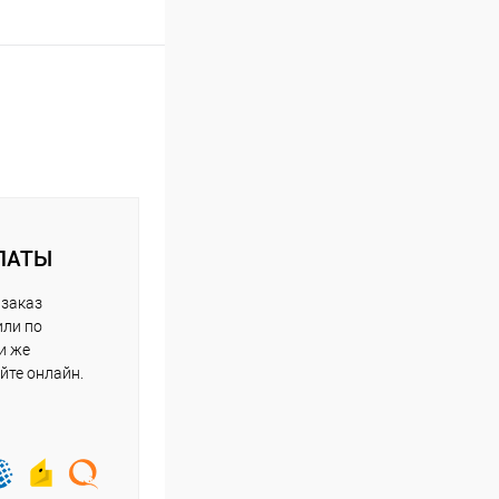
ЛАТЫ
 заказ
или по
и же
йте онлайн.