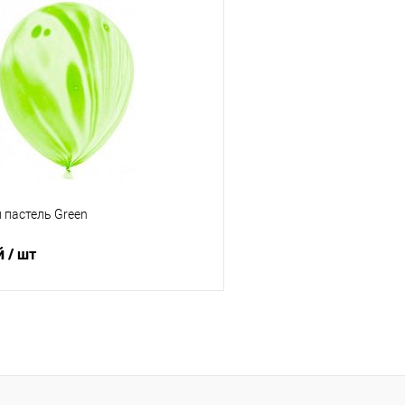
В корзину
В корз
 клик
Сравнение
Купить в 1 клик
е
Под заказ
В избранное
 пастель Green
й
/ шт
В корзину
 клик
Сравнение