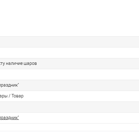
кту наличие шаров
праздник"
ры / Товар
праздник"