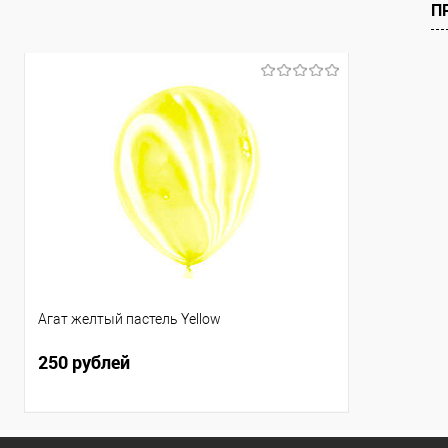
В избранное
Под заказ
В избранно
П
Агат желтый пастель Yellow
250 рублей