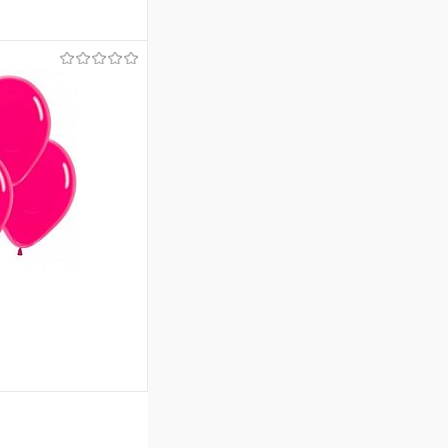
ину
Сравнение
Под заказ
ину