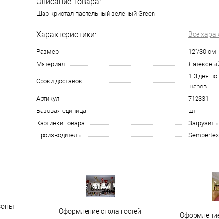
Описание товара:
Шар кристал пастельный зеленый Green
Характеристики:
Все хара
Размер
12"/30 см
Материал
Латексны
1-3 дня по
Сроки доставок
шаров
Артикул
712331
Базовая единица
шт
Картинки товара
Загрузить
Производитель
Sempertex
зоны
Оформление стола гостей
Оформление