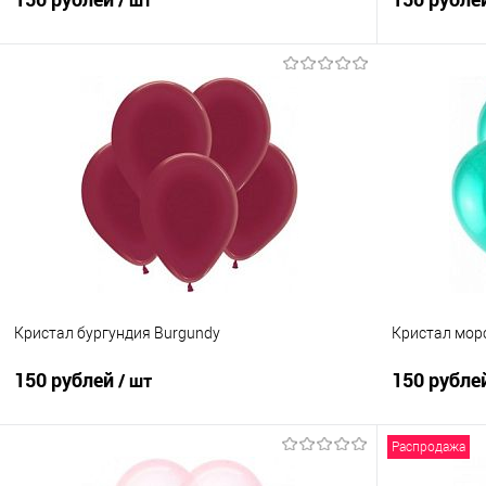
/ шт
В корзину
Купить в 1 клик
Сравнение
Купить в 1
В избранное
Под заказ
В избранно
Кристал бургундия Burgundy
Кристал морс
150 рублей
150 рубле
/ шт
Распродажа
В корзину