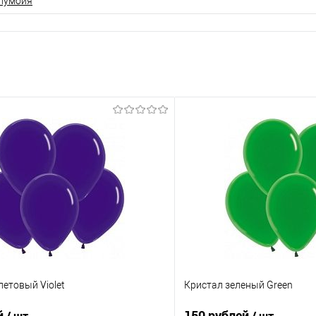
олумбия
етовый Violet
Кристал зеленый Green
й
150 рублей