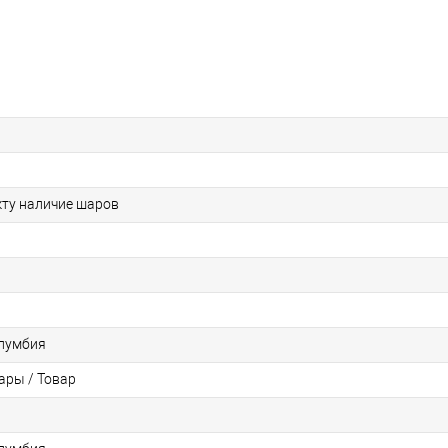
кту наличие шаров
олумбия
ры / Товар