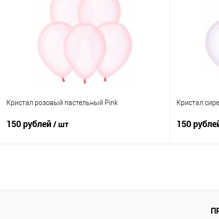
Купить в 1 клик
Сравнение
Купить в 1
В избранное
Под заказ
В избранно
Кристал розовый пастельный Pink
Кристал сире
150 рублей
150 рубле
/ шт
В корзину
Купить в 1 клик
Сравнение
Купить в 1
В избранное
Под заказ
В избранно
П