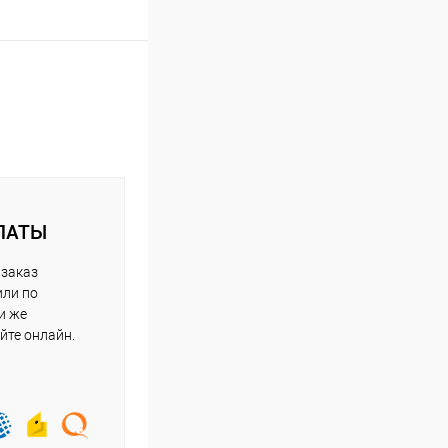
ЛАТЫ
 заказ
или по
и же
йте онлайн.