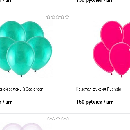
/ шт
/ шт
В корзину
В корз
 клик
Сравнение
Купить в 1 клик
е
Под заказ
В избранное
кой зеленый Sea green
Кристал фуксия Fuchsia
й
150 рублей
/ шт
/ шт
В корзину
В корз