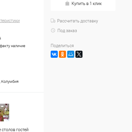
Купить в 1 клик
ктеристики
Рассчитать доставку
Под заказ
й
Поделиться
 факту наличие
, Колумбия
Застолье молодожен
Офор
 столов гостей