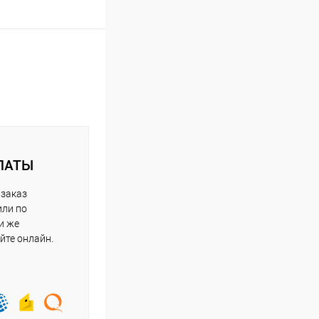
ЛАТЫ
 заказ
или по
и же
йте онлайн.