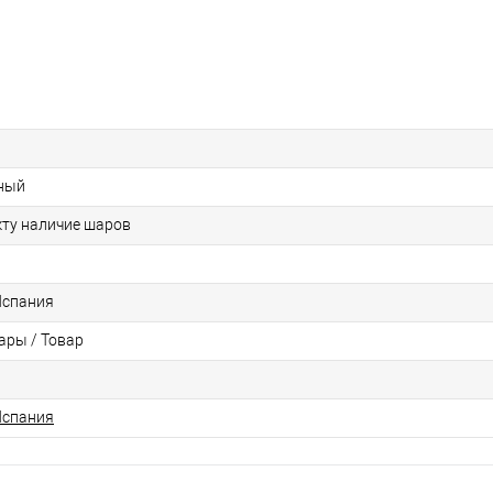
ный
кту наличие шаров
Испания
ры / Товар
Испания