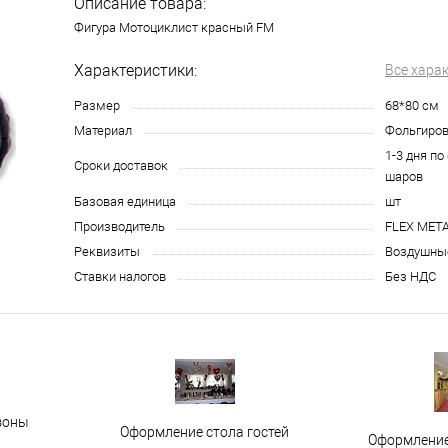
Описание товара:
Фигура Мотоциклист красный FM
Характеристики:
Все хара
Размер
68*80 см
Материал
Фольгиро
1-3 дня по
Сроки доставок
шаров
Базовая единица
шт
Производитель
FLEX META
Реквизиты
Воздушные
Ставки налогов
Без НДС
зоны
Оформление стола гостей
Оформление