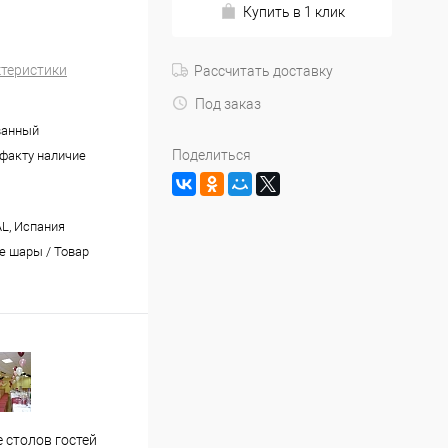
Купить в 1 клик
ктеристики
Рассчитать доставку
Под заказ
ванный
Поделиться
 факту наличие
L, Испания
 шары / Товар
Застолье молодожен
Офор
 столов гостей