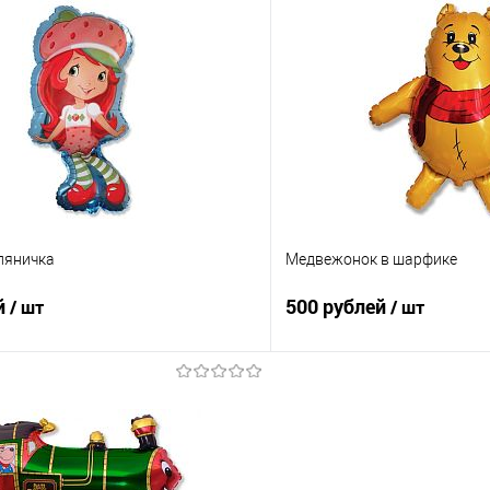
В корзину
В корз
 клик
Сравнение
Купить в 1 клик
е
Под заказ
В избранное
ляничка
Медвежонок в шарфике
й
500 рублей
/ шт
/ шт
В корзину
В корз
 клик
Сравнение
Купить в 1 клик