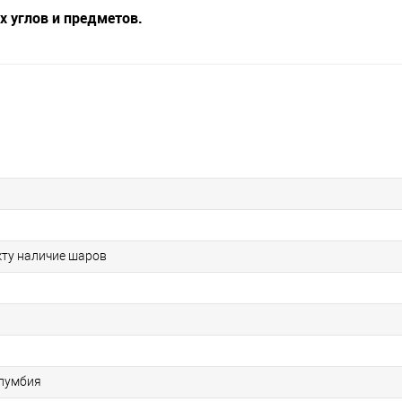
 углов и предметов.
кту наличие шаров
олумбия