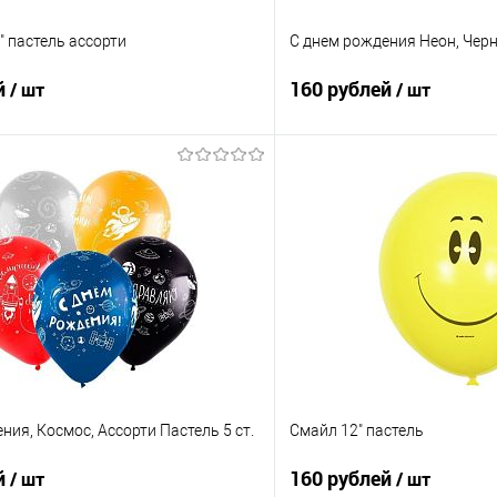
 пастель ассорти
С днем рождения Неон, Черн
й
160 рублей
/ шт
/ шт
В корзину
В корз
 клик
Сравнение
Купить в 1 клик
е
Под заказ
В избранное
ния, Космос, Ассорти Пастель 5 ст.
Смайл 12" пастель
й
160 рублей
/ шт
/ шт