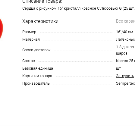
Описание товара:
Сердца с рисунком 16" кристалл красное С Любовью G (25 шт.
Характеристики:
Все хара
Размер
16"/40 см
Материал
Латексны
1-3 дня по
Сроки доставок
шаров
Состав
Кол-во 25 
Базовая единица
шт
Картинки товара
Загрузить
Производитель
Sempertex