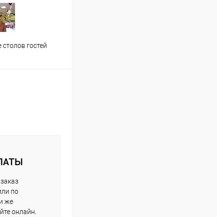
Застолье молодожен
Офор
 столов гостей
ЛАТЫ
 заказ
или по
и же
йте онлайн.