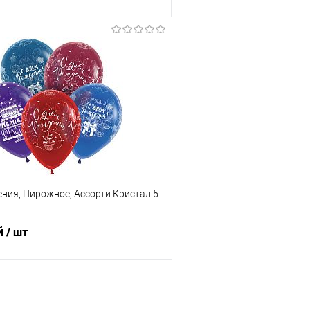
В корзину
В корз
 клик
Сравнение
Купить в 1 клик
е
Под заказ
В избранное
ния, Пирожное, Ассорти Кристал 5
й
/ шт
В корзину