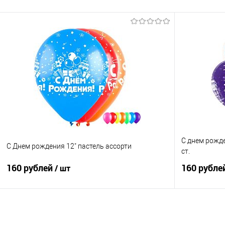
В корзину
Купить в 1 клик
Сравнение
Купить в 1
В избранное
Под заказ
В избранно
С днем рожде
С Днем рождения 12" пастель ассорти
ст.
160 рублей
160 рубле
/ шт
В корзину