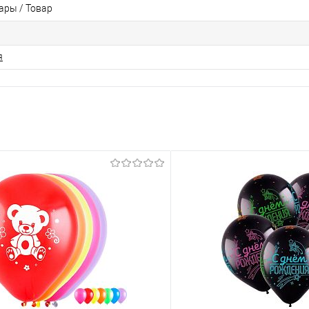
ры / Товар
я