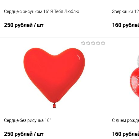
Сердце с рисунком 16" Я Тебя Люблю
Зверюшки 12"
250 рублей
160 рубле
/ шт
В корзину
Купить в 1 клик
Сравнение
Купить в 1
В избранное
Под заказ
В избранно
Сердце без рисунка 16"
С днем рожде
250 рублей
160 рубле
/ шт