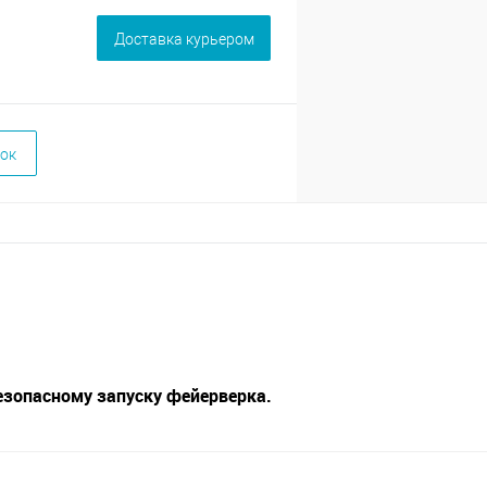
Доставка курьером
ок
езопасному запуску фейерверка.