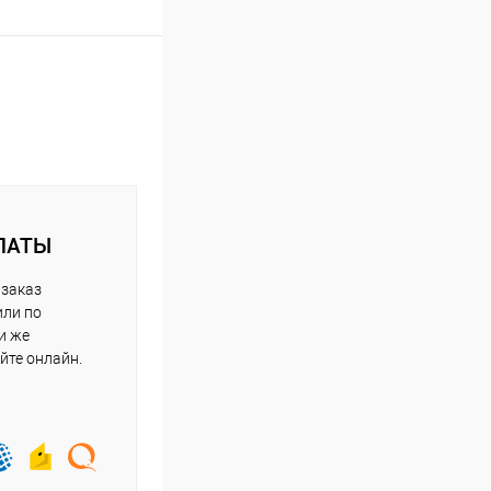
ЛАТЫ
 заказ
или по
и же
йте онлайн.