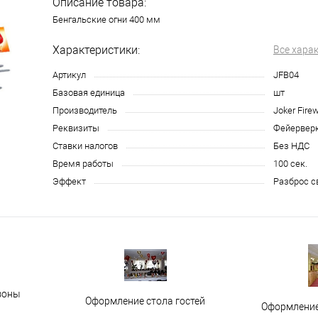
Описание товара:
Бенгальские огни 400 мм
Характеристики:
Все хара
Артикул
JFB04
Базовая единица
шт
Производитель
Joker Fire
Реквизиты
Фейерверк
Ставки налогов
Без НДС
Время работы
100 сек.
Эффект
Разброс с
зоны
Оформление стола гостей
Оформление