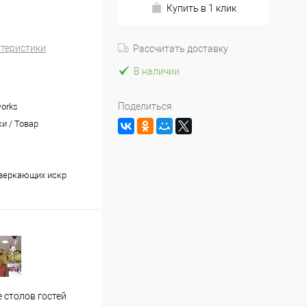
Купить в 1 клик
ктеристики
Рассчитать доставку
В наличии
Поделиться
works
и / Товар
веркающих искр
Застолье молодожен
Офор
 столов гостей