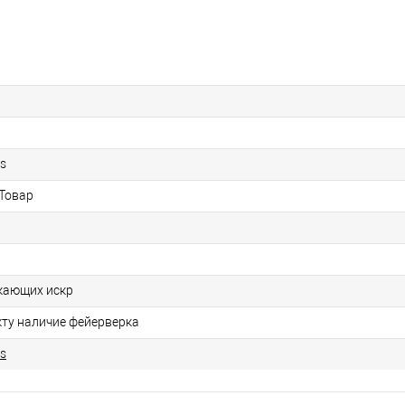
ks
 Товар
кающих искр
кту наличие фейерверка
ks