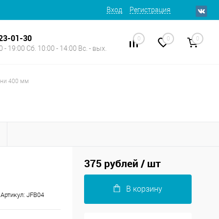
Вход
Регистрация
623-01-30
0
0
0
 - 19:00 Сб. 10:00 - 14:00 Вс. - вых.
гни 400 мм
375 рублей
/ шт
В корзину
Артикул:
JFB04