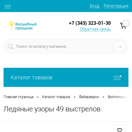
Вход
Регистрация
+7 (343) 323-01-30
0
Обратная связь
Каталог товаров
•
•
•
Главная страница
Каталог товаров
Фейерверки
Восточный эк
Ледяные узоры 49 выстрелов