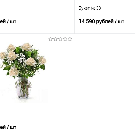
Букет № 38
лей
14 590 рублей
/ шт
/ шт
В корзину
В корз
 клик
Сравнение
Купить в 1 клик
е
Под заказ
В избранное
лей
/ шт