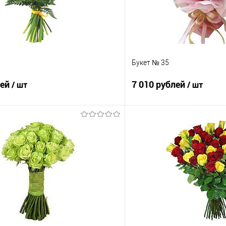
Букет № 35
лей
7 010 рублей
/ шт
/ шт
В корзину
В корз
 клик
Сравнение
Купить в 1 клик
е
Под заказ
В избранное