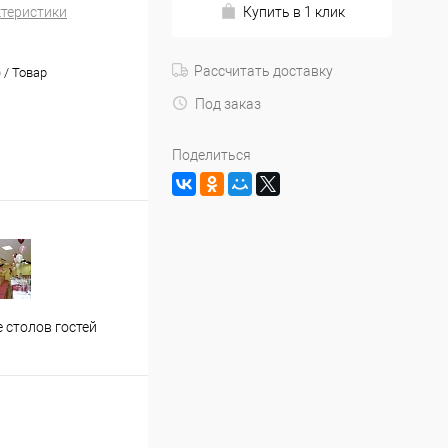
ктеристики
Купить в 1 клик
Рассчитать доставку
) / Товар
Под заказ
Поделиться
Застолье молодожен
Офор
 столов гостей