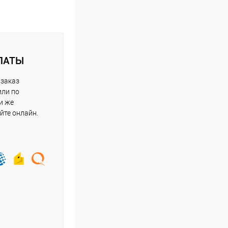
ЛАТЫ
 заказ
или по
и же
йте онлайн.