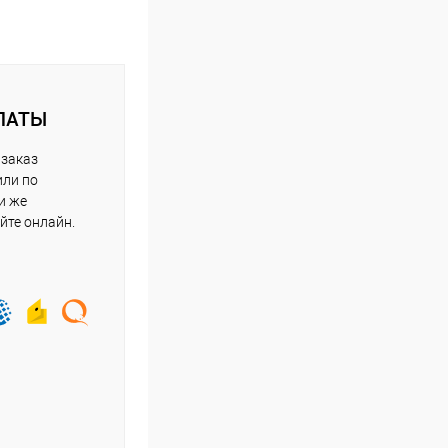
ЛАТЫ
 заказ
или по
и же
йте онлайн.