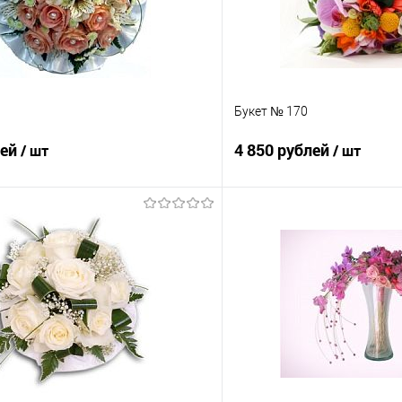
Букет № 170
лей
4 850 рублей
/ шт
/ шт
В корзину
В корз
 клик
Сравнение
Купить в 1 клик
е
Под заказ
В избранное