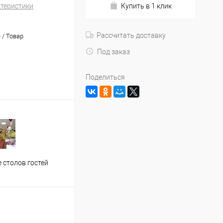
ктеристики
Купить в 1 клик
Рассчитать доставку
) / Товар
Под заказ
Поделиться
Застолье молодожен
Офор
 столов гостей