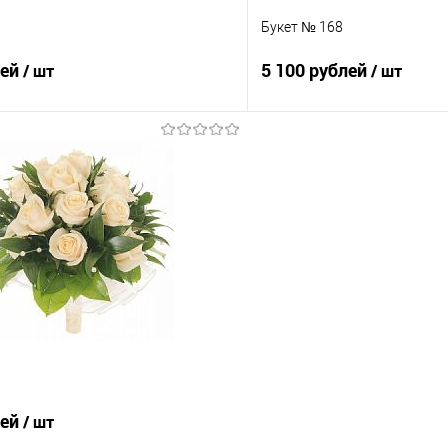
Букет № 168
лей
5 100 рублей
/ шт
/ шт
В корзину
В корз
 клик
Сравнение
Купить в 1 клик
е
Под заказ
В избранное
лей
/ шт