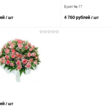
Букет № 17
лей
4 760 рублей
/ шт
/ шт
В корзину
В корз
 клик
Сравнение
Купить в 1 клик
е
Под заказ
В избранное
лей
/ шт