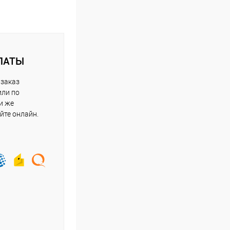
ЛАТЫ
 заказ
или по
и же
йте онлайн.