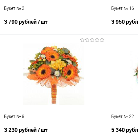
Букет № 2
Букет № 16
3 790 рублей
3 950 руб
/ шт
В корзину
Купить в 1 клик
Сравнение
Купить в 1
В избранное
Под заказ
В избранно
Букет № 8
Букет № 22
3 230 рублей
5 340 руб
/ шт