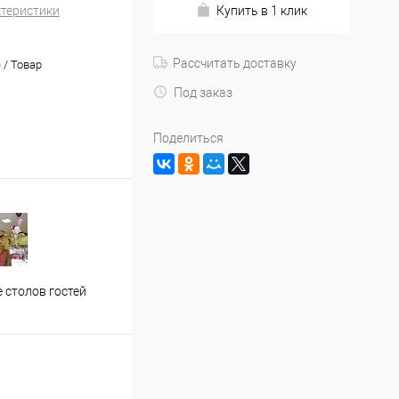
ктеристики
Купить в 1 клик
Рассчитать доставку
) / Товар
Под заказ
Поделиться
Застолье молодожен
Офор
 столов гостей