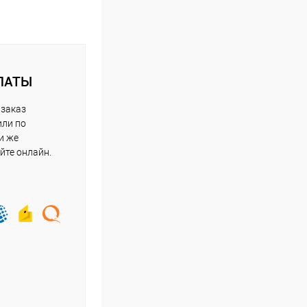
ЛАТЫ
 заказ
или по
и же
йте онлайн.