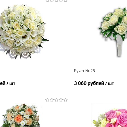
Букет № 28
лей
3 060 рублей
/ шт
/ шт
В корзину
В корз
 клик
Сравнение
Купить в 1 клик