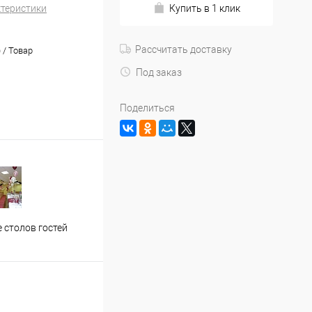
ктеристики
Купить в 1 клик
Рассчитать доставку
) / Товар
Под заказ
Поделиться
Застолье молодожен
Офор
 столов гостей