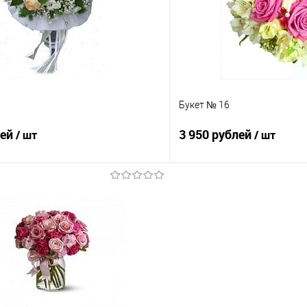
е
Под заказ
В избранное
Букет № 16
лей
3 950 рублей
/ шт
/ шт
В корзину
В корз
 клик
Сравнение
Купить в 1 клик
е
Под заказ
В избранное