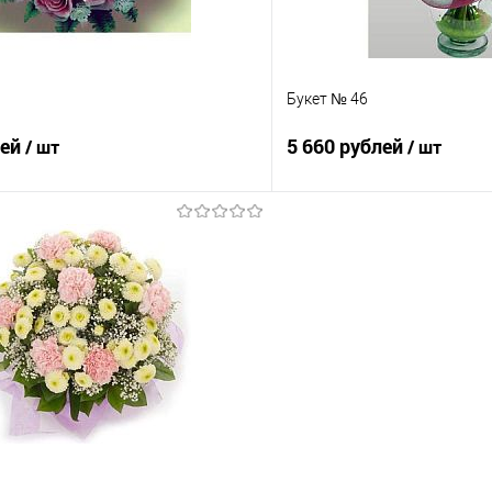
Букет № 46
лей
5 660 рублей
/ шт
/ шт
В корзину
В корз
 клик
Сравнение
Купить в 1 клик
е
Под заказ
В избранное