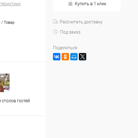
ктеристики
Купить в 1 клик
Рассчитать доставку
) / Товар
Под заказ
Поделиться
Застолье молодожен
Офор
 столов гостей