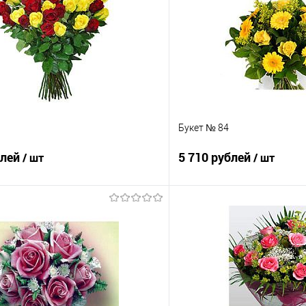
Букет № 84
блей
5 710 рублей
/ шт
/ шт
В корзину
В корз
 клик
Сравнение
Купить в 1 клик
е
Под заказ
В избранное