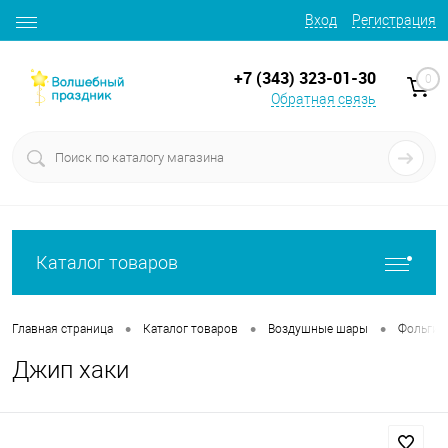
Вход
Регистрация
+7 (343) 323-01-30
0
Обратная связь
Каталог товаров
•
•
•
Главная страница
Каталог товаров
Воздушные шары
Фольгир
Джип хаки