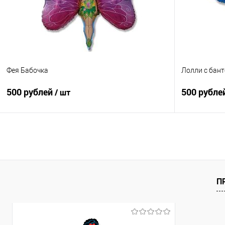
В избранное
Под заказ
В избранно
Фея Бабочка
Лолли с бан
500 рублей
500 рубле
/ шт
В корзину
Купить в 1 клик
Сравнение
Купить в 1
В избранное
Под заказ
В избранно
П