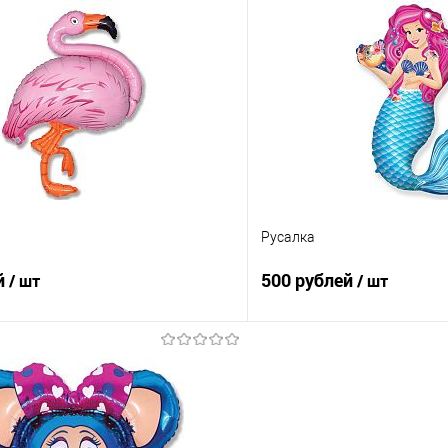
В корзину
В корз
 клик
Сравнение
Купить в 1 клик
е
Под заказ
В избранное
Русалка
й
500 рублей
/ шт
/ шт
В корзину
В корз
 клик
Сравнение
Купить в 1 клик