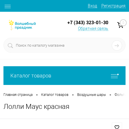
Вход
Регистрация
+7 (343) 323-01-30
0
Обратная связь
Каталог товаров
•
•
•
Главная страница
Каталог товаров
Воздушные шары
Фольгир
Лолли Маус красная