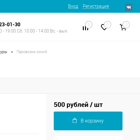
Вход
Регистрация
623-01-30
0
0
0
 - 19:00 Сб. 10:00 - 14:00 Вс. - вых.
•
гуры
Паровозик синий
500 рублей
/ шт
В корзину