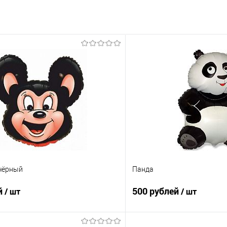
чёрный
Панда
й
500 рублей
/ шт
/ шт