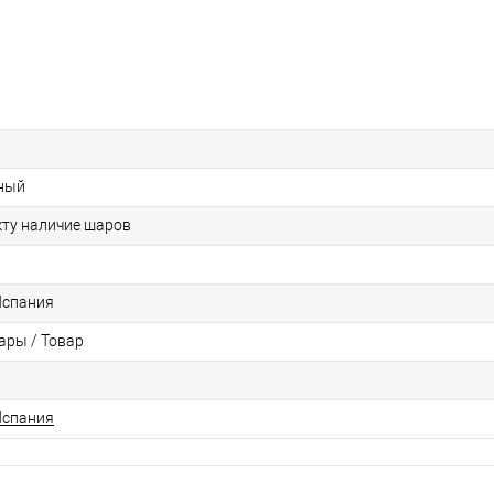
ный
кту наличие шаров
Испания
ры / Товар
Испания