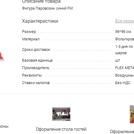
Описание товара:
Фигура Паровозик синий FM
Характеристики:
Все хара
Размер
56*96 см
Материал
Фольгиро
1-3 дня по
Сроки доставок
шаров
Базовая единица
шт
Производитель
FLEX META
Реквизиты
Воздушные
Ставки налогов
Без НДС
зоны
Оформление стола гостей
Оформление