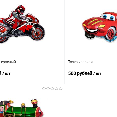
В корзину
В корз
 клик
Сравнение
Купить в 1 клик
е
Под заказ
В избранное
 красный
Тачка красная
й
500 рублей
/ шт
/ шт
В корзину
В корз
 клик
Сравнение
Купить в 1 клик