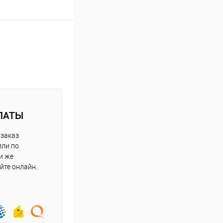
ЛАТЫ
 заказ
или по
и же
йте онлайн.