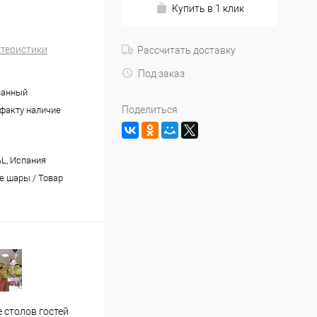
Купить в 1 клик
ктеристики
Рассчитать доставку
Под заказ
ванный
Поделиться
 факту наличие
L, Испания
 шары / Товар
Застолье молодожен
Офор
 столов гостей