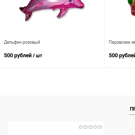
В избранное
Под заказ
В избранно
Дельфин розовый
Паровозик з
500 рублей
500 рубле
/ шт
В корзину
Купить в 1 клик
Сравнение
Купить в 1
В избранное
Под заказ
В избранно
П