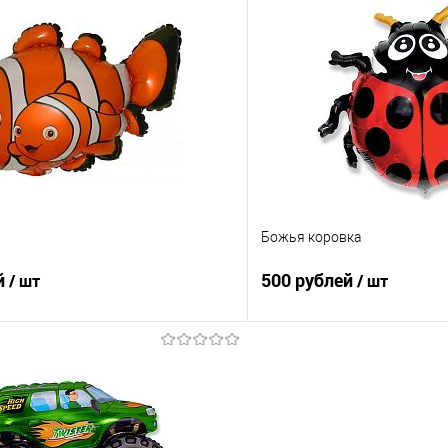
В корзину
В корз
 клик
Сравнение
Купить в 1 клик
е
Под заказ
В избранное
Божья коровка
й
500 рублей
/ шт
/ шт
В корзину
В корз
 клик
Сравнение
Купить в 1 клик