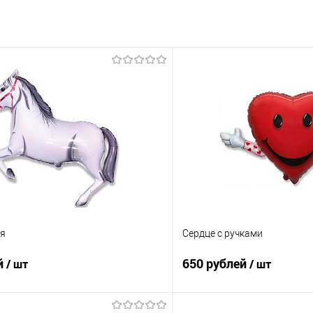
ая
Сердце с ручками
й
650 рублей
/ шт
/ шт