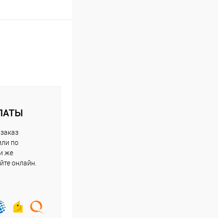
ЛАТЫ
 заказ
или по
и же
йте онлайн.