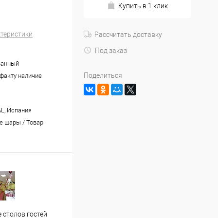
Купить в 1 клик
ктеристики
Рассчитать доставку
Под заказ
ванный
Поделиться
 факту наличие
L, Испания
 шары / Товар
Застолье молодожен
Офор
 столов гостей