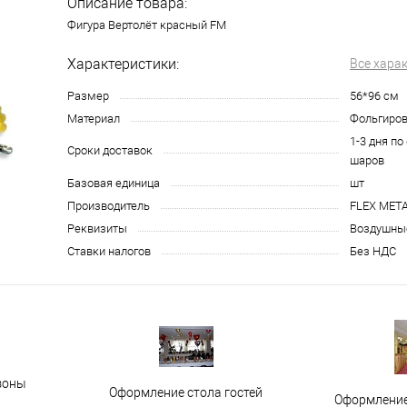
Описание товара:
Фигура Вертолёт красный FM
Характеристики:
Все хара
Размер
56*96 см
Материал
Фольгиро
1-3 дня по
Сроки доставок
шаров
Базовая единица
шт
Производитель
FLEX META
Реквизиты
Воздушные
Ставки налогов
Без НДС
зоны
Оформление стола гостей
Оформление