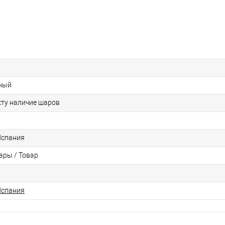
ный
кту наличие шаров
Испания
ры / Товар
Испания