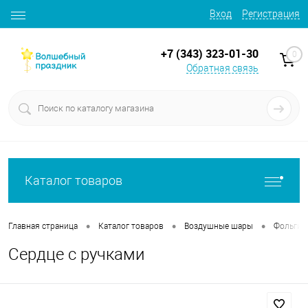
Вход
Регистрация
+7 (343) 323-01-30
0
Обратная связь
Каталог товаров
•
•
•
Главная страница
Каталог товаров
Воздушные шары
Фольгир
Сердце с ручками