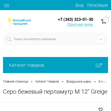
Вход
Регистрация
+7 (343) 323-01-30
0
Обратная связь
Каталог товаров
•
•
•
Главная страница
Каталог товаров
Воздушные шары
Без рису
Серо бежевый перламутр М 12" Greige