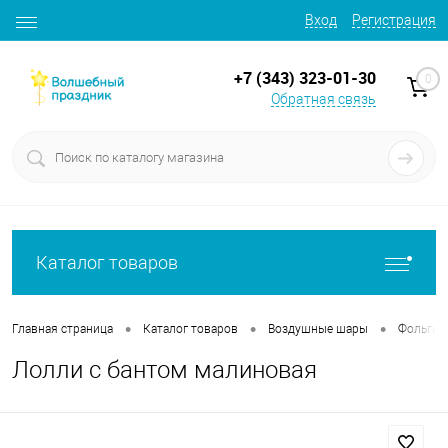
Вход
Регистрация
+7 (343) 323-01-30
0
Обратная связь
Каталог товаров
•
•
•
Главная страница
Каталог товаров
Воздушные шары
Фольгир
Лолли с бантом малиновая