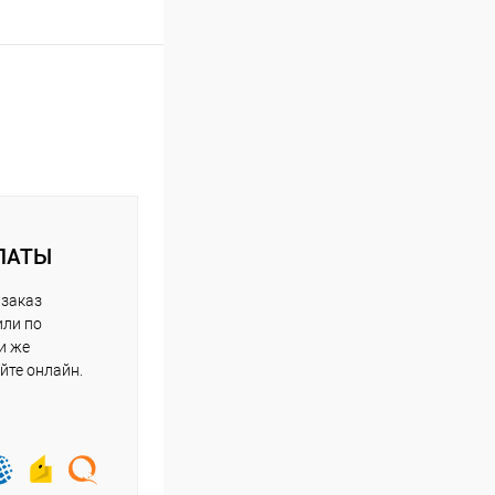
ЛАТЫ
 заказ
или по
и же
йте онлайн.