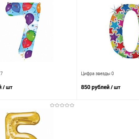
В корзину
В корз
 клик
Сравнение
Купить в 1 клик
е
Под заказ
В избранное
 7
Цифра звезды 0
й
850 рублей
/ шт
/ шт
В корзину
В корз
 клик
Сравнение
Купить в 1 клик