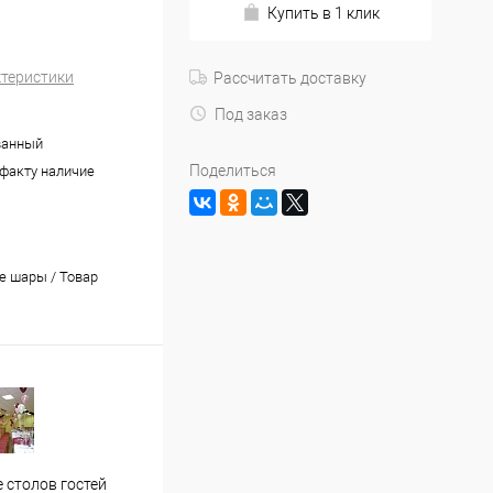
Купить в 1 клик
ктеристики
Рассчитать доставку
Под заказ
ванный
Поделиться
 факту наличие
 шары / Товар
Застолье молодожен
Офор
 столов гостей