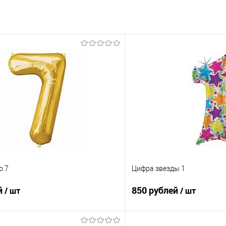
о 7
Цифра звезды 1
й
850 рублей
/ шт
/ шт