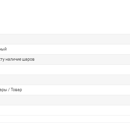
ный
кту наличие шаров
ры / Товар