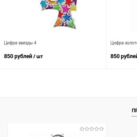
В избранное
Под заказ
В избранно
Цифра звезды 4
Цифра золот
850 рублей
850 рубле
/ шт
В корзину
Купить в 1 клик
Сравнение
Купить в 1
В избранное
Под заказ
В избранно
П