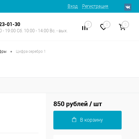
Вход
Регистрация
623-01-30
0
0
0
 - 19:00 Сб. 10:00 - 14:00 Вс. - вых.
•
фры
Цифра серебро 1
850 рублей
/ шт
В корзину