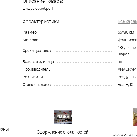
Описание товара:
Цифра серебро 1
Характеристики:
Все хара
Размер
66*86 см
Материал
Фольгиро
1-3 дня по
Сроки доставок
шаров
Базовая единица
шт
Производитель
ANAGRAM
Реквизиты
Воздушные
Ставки налогов
Без НДС
зоны
Оформление стола гостей
Оформление