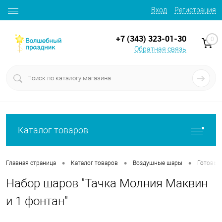
Вход
Регистрация
+7 (343) 323-01-30
0
Обратная связь
Каталог товаров
•
•
•
Главная страница
Каталог товаров
Воздушные шары
Готовые
Набор шаров "Тачка Молния Маквин
и 1 фонтан"