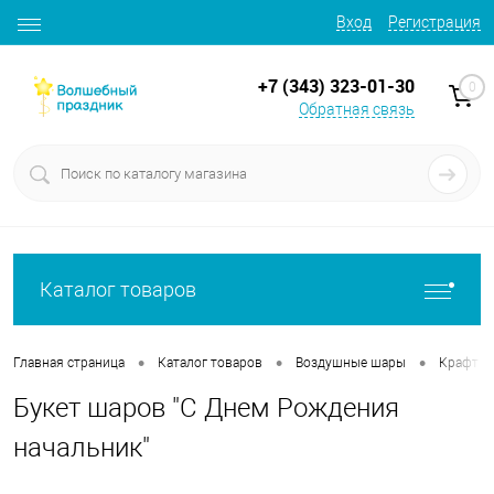
Вход
Регистрация
+7 (343) 323-01-30
0
Обратная связь
Каталог товаров
•
•
•
Главная страница
Каталог товаров
Воздушные шары
Крафт б
Букет шаров "С Днем Рождения
начальник"