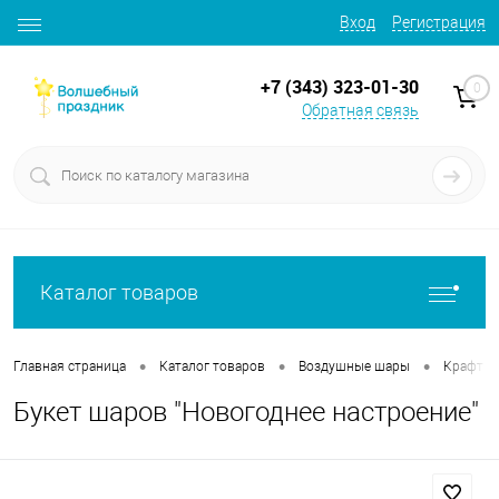
Вход
Регистрация
+7 (343) 323-01-30
0
Обратная связь
Каталог товаров
•
•
•
Главная страница
Каталог товаров
Воздушные шары
Крафт б
Букет шаров "Новогоднее настроение"