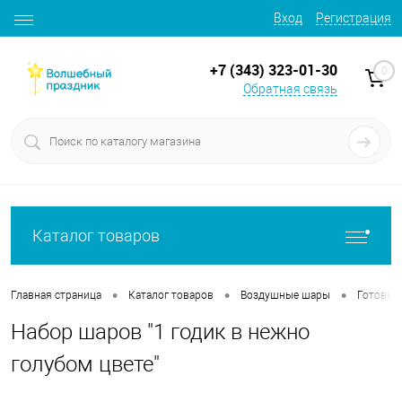
Вход
Регистрация
+7 (343) 323-01-30
0
Обратная связь
Каталог товаров
•
•
•
Главная страница
Каталог товаров
Воздушные шары
Готовые
Набор шаров "1 годик в нежно
голубом цвете"