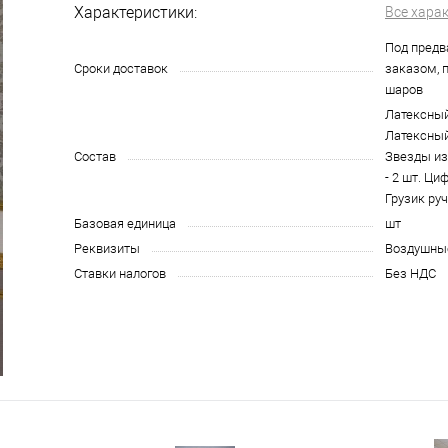
Характеристики:
Все хара
Под пред
Сроки доставок
заказом, 
шаров
Латексный 
Латексный 
Состав
Звезды из
- 2 шт. Ци
Грузик руч
Базовая единица
шт
Реквизиты
Воздушные
Ставки налогов
Без НДС