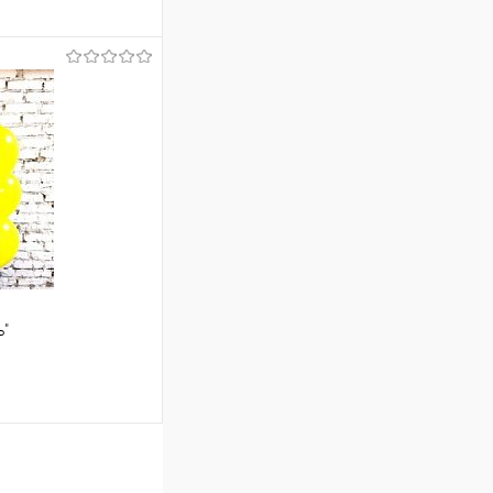
ину
Сравнение
Под заказ
ь"
ину