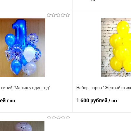
В корзину
В корз
 клик
Сравнение
Купить в 1 клик
е
Под заказ
В избранное
 синий "Малышу один год"
Набор шаров " Желтый стил
лей
1 600 рублей
/ шт
/ шт
В корзину
В корз