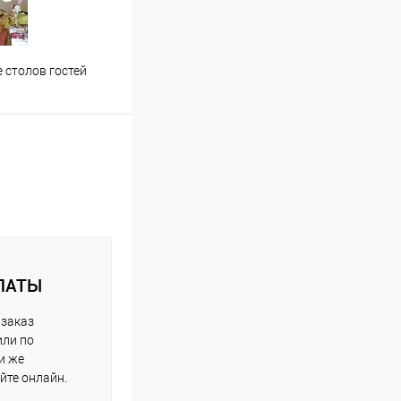
Застолье молодожен
Офор
 столов гостей
ЛАТЫ
 заказ
или по
и же
йте онлайн.