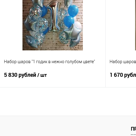
Купить в 1 клик
Сравнение
Купить в 1
В избранное
Под заказ
В избранно
Набор шаров "1 годик в нежно голубом цвете"
Набор шаров
5 830 рублей
1 670 руб
/ шт
В корзину
Купить в 1 клик
Сравнение
Купить в 1
В избранное
Под заказ
В избранно
П